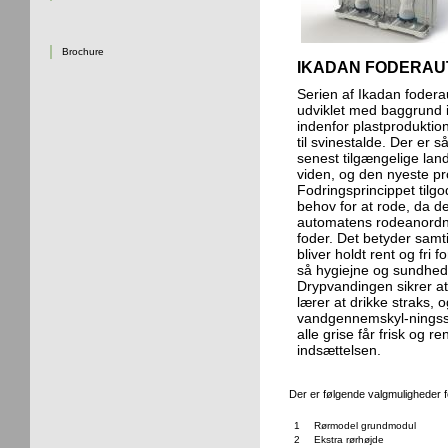
Brochure
IKADAN FODERAUT
Serien af Ikadan fodera
udviklet med baggrund i
indenfor plastproduktio
til svinestalde. Der er 
senest tilgængelige lan
viden, og den nyeste pr
Fodringsprincippet tilg
behov for at rode, da de
automatens rodeanordning
foder. Det betyder samti
bliver holdt rent og fri 
så hygiejne og sundhedst
Drypvandingen sikrer a
lærer at drikke straks, o
vandgennemskyl-ningss
alle grise får frisk og r
indsættelsen.
Der er følgende valgmuligheder f
1
Rørmodel grundmodul
2
Ekstra rørhøjde