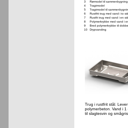
3
Rørmodel til sammenbygning
4
Tragtmodel
5
Tragtmodel til sammenbygni
6
Rustfrit trug med vand i to si
7
Rustfri trug med vand i en si
8
Polymerkrybbe med vand i e
9
Bred polymerkrybbe til dobb
10
Drypvanding
Trug i rustfrit stål. Leve
polymerbeton. Vand i 1 e
til slagtesvin og smågris