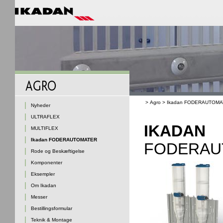
>
Agro
>
Ikadan FODERAUTOM
Nyheder
ULTRAFLEX
IKADAN
MULTIFLEX
Ikadan FODERAUTOMATER
FODERAUTO
Rode og Beskæftigelse
Komponenter
Eksempler
Om Ikadan
Messer
Bestillingsformular
Teknik & Montage