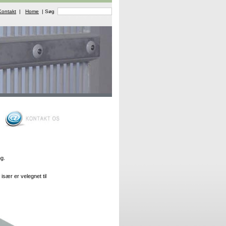
Kontakt
|
Home
| Søg
ng.
især er velegnet til