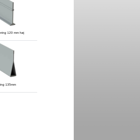
æring 120 mm høj
ring 135mm