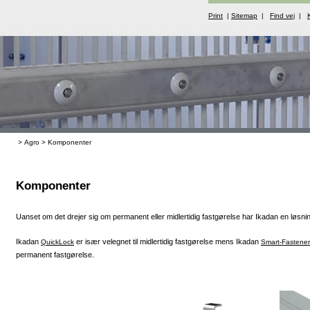
Print
|
Sitemap
|
Find vej
|
>
Agro
>
Komponenter
Komponenter
Uanset om det drejer sig om permanent eller midlertidig fastgørelse har Ikadan en løsni
Ikadan
er især velegnet til midlertidig fastgørelse mens Ikadan
QuickLock
Smart-Fastener
permanent fastgørelse.