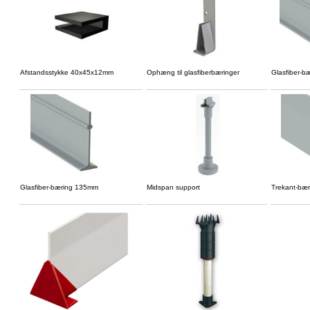
Afstandsstykke 40x45x12mm
Ophæng til glasfiberbæringer
Glasfiber-b
Glasfiber-bæring 135mm
Midspan support
Trekant-bæ
,