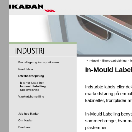
>
Industri
>
Efterbearbejdning
>
I
Emballage og transportkasser
In-Mould Label
Produktion
Efterbearbejdning
It is not just a box
Indstøbte labels eller de
In mould labelling
Spejlsvejsning
markedsføring på embal
Værktøjsfremstilling
kabinetter, frontplader m
In-Mould Labelling beny
Job hos Ikadan
sammenhænge, hvor man 
Om Ikadan
plastemner.
Brochure