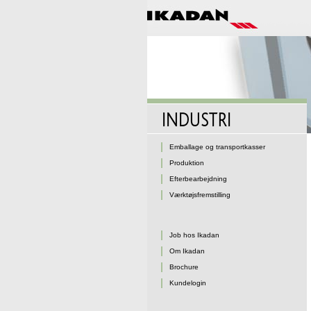
Emballage og transportkasser
Produktion
Efterbearbejdning
Værktøjsfremstilling
Job hos Ikadan
Om Ikadan
Brochure
Kundelogin