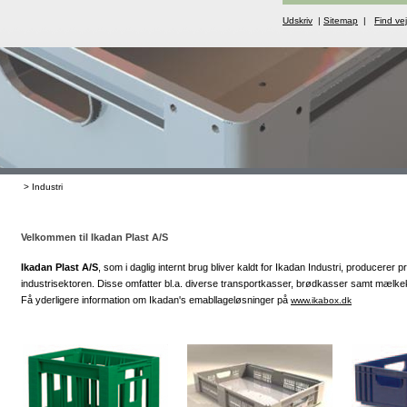
Udskriv
|
Sitemap
|
Find vej
>
Industri
Velkommen til Ikadan Plast A/S
Ikadan Plast A/S
, som i daglig internt brug bliver kaldt for Ikadan Industri, producerer p
industrisektoren. Disse omfatter bl.a. diverse transportkasser, brødkasser samt mælke
Få yderligere information om Ikadan's emabllageløsninger på
www.ikabox.dk