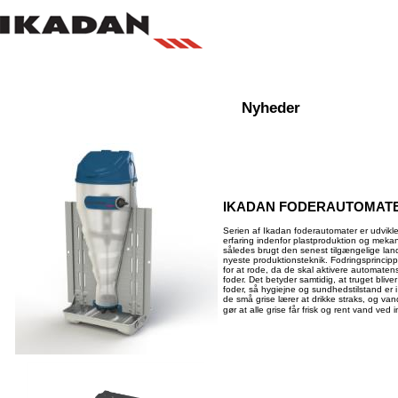
Nyheder
IKADAN FODERAUTOMATER t
Serien af Ikadan foderautomater er udvikl
erfaring indenfor plastproduktion og mekani
således brugt den senest tilgængelige lan
nyeste produktionsteknik. Fodringsprincipp
for at rode, da de skal aktivere automatens
foder. Det betyder samtidig, at truget bliver
foder, så hygiejne og sundhedstilstand er i
de små grise lærer at drikke straks, og v
gør at alle grise får frisk og rent vand ved