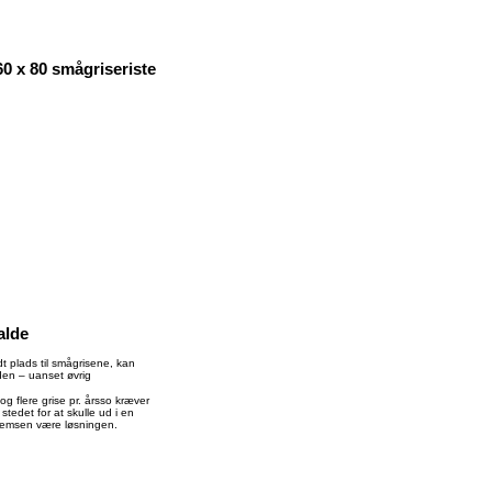
 x 80 smågriseriste
alde
idt plads til smågrisene, kan
den – uanset øvrig
 og flere grise pr. årsso kræver
stedet for at skulle ud i en
 hemsen være løsningen.