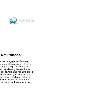
il tørfoder
et med baggrund i årelang
sering til svinestalde. Der er
dbrugsfaglige viden, og den
et tilgodeser grisenes behov
 rodeanordning for at få tildelt
 holdt rent og fri for gammelt
 top. Drypvandingen sikrer at
andgennemskyl-ningssystemet
Læs mere her.
 indsættelsen.