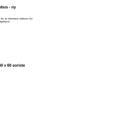
bus - ny
for at minimere risikoen for
ågrisene.
 x 60 soriste