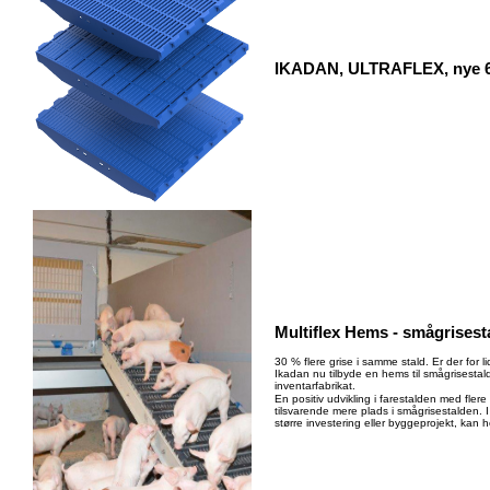
IKADAN, ULTRAFLEX, nye 60
Multiflex Hems - smågrisest
30 % flere grise i samme stald. Er der for l
Ikadan nu tilbyde en hems til smågrisestal
inventarfabrikat.
En positiv udvikling i farestalden med flere
tilsvarende mere plads i smågrisestalden. I 
større investering eller byggeprojekt, kan